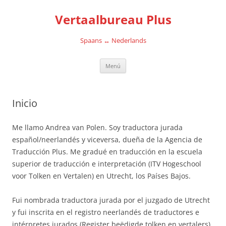
Saltar
al
Vertaalbureau Plus
contenido
Spaans ↔ Nederlands
Menú
Inicio
Me llamo Andrea van Polen. Soy traductora jurada
español/neerlandés y viceversa, dueña de la Agencia de
Traducción Plus. Me gradué en traducción en la escuela
superior de traducción e interpretación (ITV Hogeschool
voor Tolken en Vertalen) en Utrecht, los Países Bajos.
Fui nombrada traductora jurada por el juzgado de Utrecht
y fui inscrita en el registro neerlandés de traductores e
intérpretes jurados (Register beëdigde tolken en vertalers)